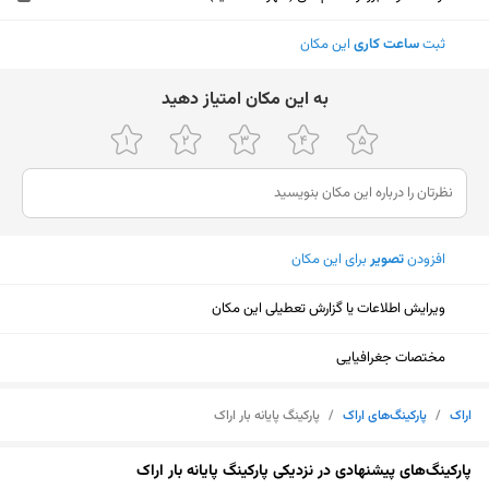
ثبت
ساعت کاری
این مکان
ﺑﻪ اﯾﻦ ﻣﮑﺎن اﻣﺘﯿﺎز دﻫﯿﺪ
افزودن
تصویر
برای این مکان
ویرایش اطلاعات یا گزارش تعطیلی این مکان
مختصات جغرافیایی
اراک
/
پارکینگ‌های اراک
/
پارکینگ پایانه بار اراک
نمایش نقشه
پارکینگ‌های پیشنهادی در نزدیکی پارکینگ پایانه بار اراک