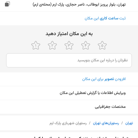
تهران، بلوار پرویز ابوطالب، ناصر حجازی، پارک ارم (محله‌ی ارم)
ثبت
ساعت کاری
این مکان
ﺑﻪ اﯾﻦ ﻣﮑﺎن اﻣﺘﯿﺎز دﻫﯿﺪ
افزودن
تصویر
برای این مکان
ویرایش اطلاعات یا گزارش تعطیلی این مکان
مختصات جغرافیایی
تهران
/
رستوران‌های تهران
/
رستوران شهربازی پارک ارم
نمایش نقشه