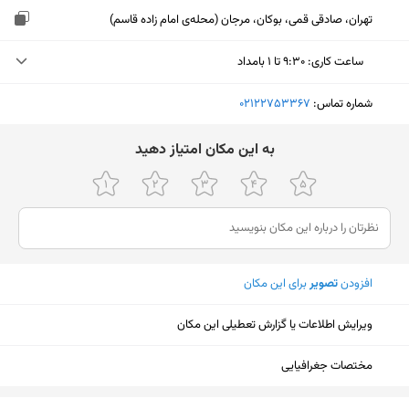
تهران، صادقی قمی، بوکان، مرجان (محله‌ی امام زاده قاسم)
ساعت کاری
:
۹:۳۰ تا ۱ بامداد
یکشنبه (امروز)
۹:۳۰ تا ۱ بامداد
شماره تماس:
‎02122753367
دوشنبه
۹:۳۰ تا ۱ بامداد
ﺑﻪ اﯾﻦ ﻣﮑﺎن اﻣﺘﯿﺎز دﻫﯿﺪ
سه‌شنبه
۹:۳۰ تا ۱ بامداد
چهارشنبه
۹:۳۰ تا ۱ بامداد
پنجشنبه
۹:۳۰ تا ۱ بامداد
افزودن
تصویر
برای این مکان
جمعه
۱۶ تا ۲۲
شنبه
۹:۳۰ تا ۱ بامداد
ویرایش اطلاعات یا گزارش تعطیلی این مکان
مختصات جغرافیایی
نمایش نقشه