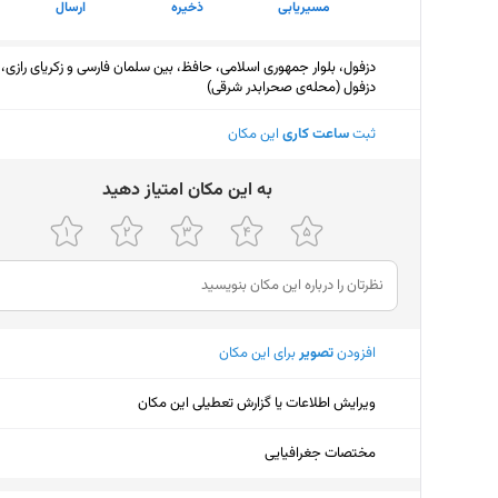
مسیریابی
ذخیره
ارسال
دزفول، بلوار جمهوری اسلامی، حافظ، بین سلمان فارسی و زکریای رازی،
دزفول (محله‌ی صحرابدر شرقی)
ثبت
ساعت کاری
این مکان
ﺑﻪ اﯾﻦ ﻣﮑﺎن اﻣﺘﯿﺎز دﻫﯿﺪ
افزودن
تصویر
برای این مکان
ویرایش اطلاعات یا گزارش تعطیلی این مکان
مختصات جغرافیایی