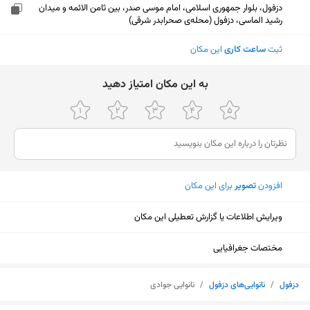
دزفول، بلوار جمهوری اسلامی، امام موسی صدر، بین ثامن الائمه و میدان
رشید الماسی، دزفول (محله‌ی صحرابدر شرقی)
ثبت
ساعت کاری
این مکان
ﺑﻪ اﯾﻦ ﻣﮑﺎن اﻣﺘﯿﺎز دﻫﯿﺪ
افزودن
تصویر
برای این مکان
ویرایش اطلاعات یا گزارش تعطیلی این مکان
مختصات جغرافیایی
نمایش نقشه
دزفول
/
نانوایی‌های دزفول
/
نانوایی جوادی