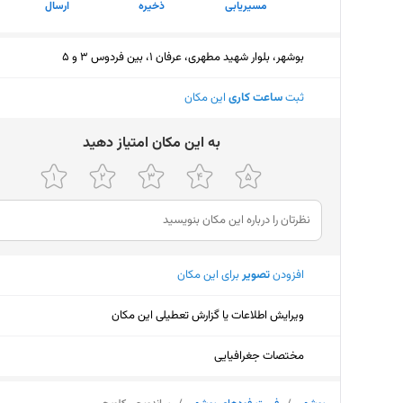
مسیریابی
ذخیره
ارسال
بوشهر، بلوار شهید مطهری، عرفان 1، بین فردوس 3 و 5
ثبت
ساعت کاری
این مکان
ﺑﻪ اﯾﻦ ﻣﮑﺎن اﻣﺘﯿﺎز دﻫﯿﺪ
افزودن
تصویر
برای این مکان
ویرایش اطلاعات یا گزارش تعطیلی این مکان
مختصات جغرافیایی