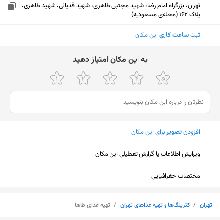
تهران، بزرگراه امام رضا، شهید مجتبی طاهری، شهید قدیانی، شهید طاهری،
پلاک 162 (محله‌ی مسعودیه)
ثبت
ساعت کاری
این مکان
ﺑﻪ اﯾﻦ ﻣﮑﺎن اﻣﺘﯿﺎز دﻫﯿﺪ
افزودن
تصویر
برای این مکان
ویرایش اطلاعات یا گزارش تعطیلی این مکان
مختصات جغرافیایی
نمایش نقشه
تهران
/
کترینگ‌ها و تهیه غذاهای تهران
/
تهیه غذای طاها