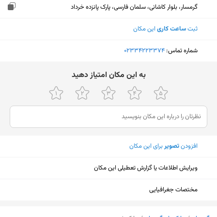
گرمسار، بلوار کاشانی، سلمان فارسی، پارک پانزده خرداد
ثبت
ساعت کاری
این مکان
شماره تماس:
‎02334223374
ﺑﻪ اﯾﻦ ﻣﮑﺎن اﻣﺘﯿﺎز دﻫﯿﺪ
افزودن
تصویر
برای این مکان
ویرایش اطلاعات یا گزارش تعطیلی این مکان
مختصات جغرافیایی
نمایش نقشه