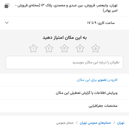
تهران، ولیعصر، فروزش، بین عبدی و محمدی، پلاک 13 (محله‌ی فروزش -
امیر بهادر)
ساعت کاری
:
۹ تا ۱۷
جمعه (امروز)
۹ تا ۱۷
ﺑﻪ اﯾﻦ ﻣﮑﺎن اﻣﺘﯿﺎز دﻫﯿﺪ
شنبه
۹ تا ۱۷
یکشنبه
۹ تا ۱۷
دوشنبه
۹ تا ۱۷
افزودن
تصویر
برای این مکان
سه‌شنبه
۹ تا ۱۷
ویرایش اطلاعات یا گزارش تعطیلی این مکان
چهارشنبه
۹ تا ۱۷
پنجشنبه
۹ تا ۱۷
مختصات جغرافیایی
نمایش نقشه
تهران
/
حمام‌های عمومی تهران
/
حمام عمومی