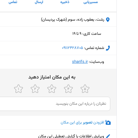
مسیریابی
ذخیره
ارسال
تماس
رشت، یعقوب زاده، سوم (شهرک پردیسان)
ساعت کاری
:
۹ تا ۱۹
یکشنبه (امروز)
۹ تا ۱۹
شماره تماس:
‎09112428705
دوشنبه
۹ تا ۱۹
وب‌سایت:
‎sharifs.ir
سه‌شنبه
۹ تا ۱۹
ﺑﻪ اﯾﻦ ﻣﮑﺎن اﻣﺘﯿﺎز دﻫﯿﺪ
چهارشنبه
۹ تا ۱۹
پنجشنبه
۹ تا ۱۹
جمعه
۹ تا ۱۹
شنبه
۹ تا ۱۹
افزودن
تصویر
برای این مکان
ویرایش اطلاعات یا گزارش تعطیلی این مکان