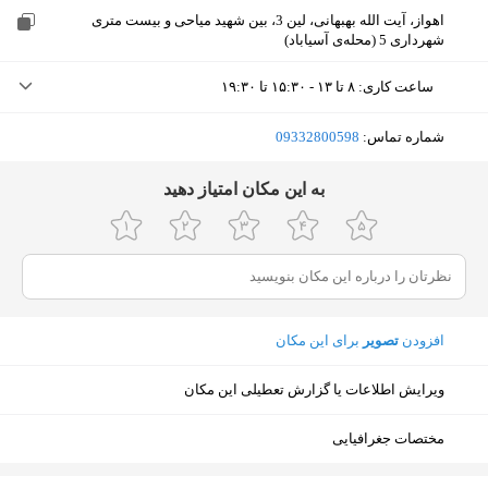
اهواز، آیت الله بهبهانی، لین 3، بین شهید میاحی و بیست متری
شهرداری 5 (محله‌ی آسیاباد)
ساعت کاری
:
۸ تا ۱۳ - ۱۵:۳۰ تا ۱۹:۳۰
دوشنبه (امروز)
۸ تا ۱۳ - ۱۵:۳۰ تا ۱۹:۳۰
شماره تماس:
‎09332800598
سه‌شنبه
۸ تا ۱۳ - ۱۵:۳۰ تا ۱۹:۳۰
ﺑﻪ اﯾﻦ ﻣﮑﺎن اﻣﺘﯿﺎز دﻫﯿﺪ
چهارشنبه
۸ تا ۱۳ - ۱۵:۳۰ تا ۱۹:۳۰
پنجشنبه
۸ تا ۱۳ - ۱۵:۳۰ تا ۱۹:۳۰
جمعه
ثبت نشده
افزودن
تصویر
برای این مکان
شنبه
۸ تا ۱۳ - ۱۵:۳۰ تا ۱۹:۳۰
ویرایش اطلاعات یا گزارش تعطیلی این مکان
یکشنبه
۸ تا ۱۳ - ۱۵:۳۰ تا ۱۹:۳۰
مختصات جغرافیایی
نمایش نقشه