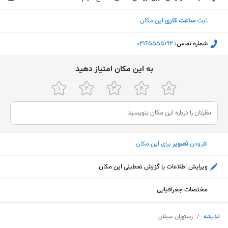
ثبت
ساعت کاری
این مکان
شماره تماس:
‎02165555192
ﺑﻪ اﯾﻦ ﻣﮑﺎن اﻣﺘﯿﺎز دﻫﯿﺪ
افزودن
تصویر
برای این مکان
ویرایش اطلاعات یا گزارش تعطیلی این مکان
مختصات جغرافیایی
نمایش نقشه
اندیشه
/
رستوران سبلان