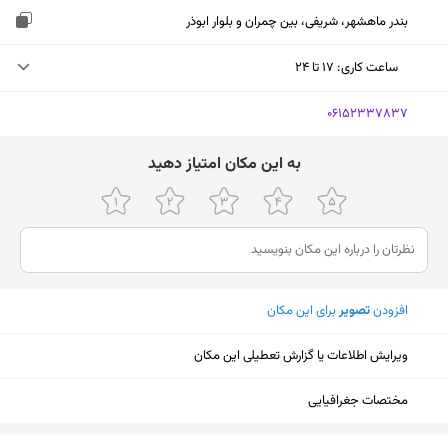
بندر ماهشهر، شریفی، بین چمران و بلوار ابوذر
ساعت کاری
:
۱۷ تا ۲۴
پنجشنبه (امروز)
۱۷ تا ۲۴
‎06152337837
جمعه
۱۷ تا ۲۴
ﺑﻪ اﯾﻦ ﻣﮑﺎن اﻣﺘﯿﺎز دﻫﯿﺪ
شنبه
۱۷ تا ۲۴
یکشنبه
۱۷ تا ۲۴
دوشنبه
۱۷ تا ۲۴
افزودن
تصویر
برای این مکان
سه‌شنبه
۱۷ تا ۲۴
چهارشنبه
۱۷ تا ۲۴
ویرایش اطلاعات یا گزارش تعطیلی این مکان
مختصات جغرافیایی
نمایش نقشه