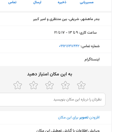
مسیریابی
ذخیره
ارسال
تماس
بندر ماهشهر، شریفی، بین منتظری و امیر کبیر
ساعت کاری
:
۹ تا ۱۳ - ۱۷ تا ۲۱
یکشنبه (امروز)
۹ تا ۱۳ - ۱۷ تا ۲۱
شماره تماس:
‎09921647442
دوشنبه
۹ تا ۱۳ - ۱۷ تا ۲۱
اینستاگرام
سه‌شنبه
۹ تا ۱۳ - ۱۷ تا ۲۱
ﺑﻪ اﯾﻦ ﻣﮑﺎن اﻣﺘﯿﺎز دﻫﯿﺪ
چهارشنبه
۹ تا ۱۳ - ۱۷ تا ۲۱
پنجشنبه
۹ تا ۱۳ - ۱۷ تا ۲۱
جمعه
تعط
شنبه
۹ تا ۱۳ - ۱۷ تا ۲۱
افزودن
تصویر
برای این مکان
ویرایش اطلاعات یا گزارش تعطیلی این مکان