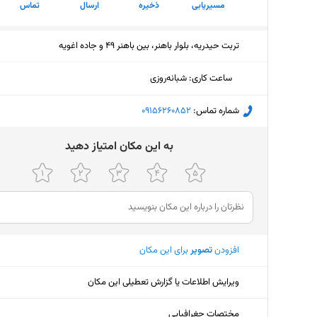
مسیریابی
ذخیره
ارسال
تماس
تربت حیدریه، بلوار باهنر، بین باهنر 49 و جاده اغویه
ساعت کاری
:
شبانه‌روزی
شماره تماس:
‎09156260852
ﺑﻪ اﯾﻦ ﻣﮑﺎن اﻣﺘﯿﺎز دﻫﯿﺪ
افزودن
تصویر
برای این مکان
ویرایش اطلاعات یا گزارش تعطیلی این مکان
مختصات جغرافیایی