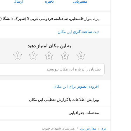
مسیریابی
ذخیره
ارسال
یزد، بلوار فلسطین، شاهنامه، فردوسی غربی 5 (شهرک دانشگاه)
ثبت
ساعت کاری
این مکان
ﺑﻪ اﯾﻦ ﻣﮑﺎن اﻣﺘﯿﺎز دﻫﯿﺪ
افزودن
تصویر
برای این مکان
ویرایش اطلاعات یا گزارش تعطیلی این مکان
مختصات جغرافیایی
یزد
/
مدارس یزد
/
هنرستان شهدای جنوب