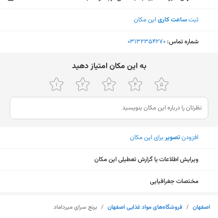
ثبت
ساعت کاری
این مکان
شماره تماس:
‎03132354270
ﺑﻪ اﯾﻦ ﻣﮑﺎن اﻣﺘﯿﺎز دﻫﯿﺪ
افزودن
تصویر
برای این مکان
ویرایش اطلاعات یا گزارش تعطیلی این مکان
مختصات جغرافیایی
نمایش نقشه
اصفهان
/
فروشگاه‌های مواد غذایی اصفهان
/
برنج سرای میرداماد