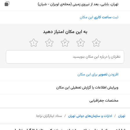
تهران، بابایی، بعد از نیروی زمینی (محله‌ی لویزان - شیان)
ثبت
ساعت کاری
این مکان
ﺑﻪ اﯾﻦ ﻣﮑﺎن اﻣﺘﯿﺎز دﻫﯿﺪ
افزودن
تصویر
برای این مکان
ویرایش اطلاعات یا گزارش تعطیلی این مکان
مختصات جغرافیایی
تهران
/
ادارات و سازمان‌های دولتی تهران
/
ستاد ایثارگران نزاجا
نمایش نقشه