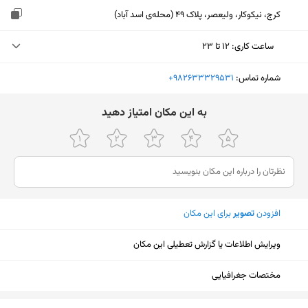
کرج، نیکوکار، ولیعصر، پلاک 49 (محله‌ی اسد آباد)
ساعت کاری
:
۱۲ تا ۲۳
چهارشنبه (امروز)
۱۲ تا ۲۳
شماره تماس:
‎+982633329531
پنجشنبه
۱۲ تا ۲۳
ﺑﻪ اﯾﻦ ﻣﮑﺎن اﻣﺘﯿﺎز دﻫﯿﺪ
جمعه
۱۲ تا ۲۳
شنبه
۱۲ تا ۲۳
یکشنبه
۱۲ تا ۲۳
افزودن
تصویر
برای این مکان
دوشنبه
۱۲ تا ۲۳
سه‌شنبه
۱۲ تا ۲۳
ویرایش اطلاعات یا گزارش تعطیلی این مکان
مختصات جغرافیایی
نمایش نقشه