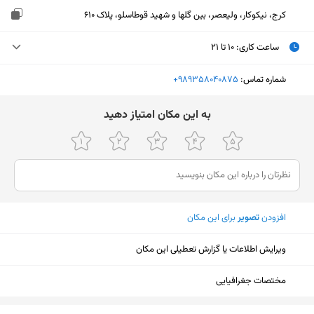
کرج، نیکوکار، ولیعصر، بین گلها و شهید قوطاسلو، پلاک 610
ساعت کاری
:
۱۰ تا ۲۱
دوشنبه (امروز)
۱۰ تا ۲۱
شماره تماس:
‎+989358040875
سه‌شنبه
۱۰ تا ۲۱
ﺑﻪ اﯾﻦ ﻣﮑﺎن اﻣﺘﯿﺎز دﻫﯿﺪ
چهارشنبه
۱۰ تا ۲۱
پنجشنبه
۱۰ تا ۲۱
جمعه
۱۰ تا ۲۱
افزودن
تصویر
برای این مکان
شنبه
۱۰ تا ۲۱
یکشنبه
۱۰ تا ۲۱
ویرایش اطلاعات یا گزارش تعطیلی این مکان
مختصات جغرافیایی
نمایش نقشه