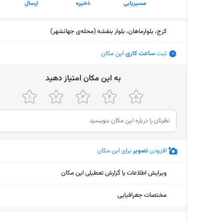
مسیریابی
ذخیره
ارسال
کرج، بلوارماهان، بلوار بنفشه (محله‌ی جهانشهر)
ثبت
ساعت کاری
این مکان
ﺑﻪ اﯾﻦ ﻣﮑﺎن اﻣﺘﯿﺎز دﻫﯿﺪ
افزودن
تصویر
برای این مکان
ویرایش اطلاعات یا گزارش تعطیلی این مکان
مختصات جغرافیایی