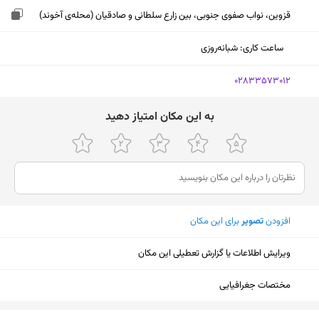
قزوین، نواب صفوی جنوبی، بین زارع سلطانی و صادقیان (محله‌ی آخوند)
ساعت کاری
:
شبانه‌روزی
‎02833573012
ﺑﻪ اﯾﻦ ﻣﮑﺎن اﻣﺘﯿﺎز دﻫﯿﺪ
افزودن
تصویر
برای این مکان
ویرایش اطلاعات یا گزارش تعطیلی این مکان
مختصات جغرافیایی
نمایش نقشه