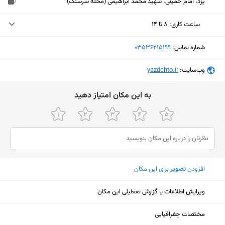
یزد، امام خمینی، شهید محمد ابراهیمی (محله سرسنگ)
ساعت کاری
:
۸ تا ۱۴
یکشنبه (امروز)
۸ تا ۱۴
شماره تماس:
‎03536215199
دوشنبه
۸ تا ۱۴
وب‌سایت:
‎yazdchto.ir
سه‌شنبه
۸ تا ۱۴
ﺑﻪ اﯾﻦ ﻣﮑﺎن اﻣﺘﯿﺎز دﻫﯿﺪ
چهارشنبه
۸ تا ۱۴
پنجشنبه
۸ تا ۱۴
جمعه
ثبت نشده
شنبه
۸ تا ۱۴
افزودن
تصویر
برای این مکان
ویرایش اطلاعات یا گزارش تعطیلی این مکان
نمایش نقشه
مختصات جغرافیایی