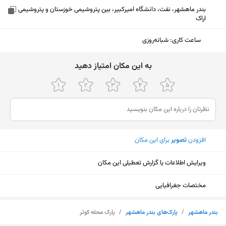
بندر ماهشهر، نفت، دانشگاه امیرکبیر، بین پتروشیمی خوزستان و پتروشیمی
اراک
ساعت کاری
:
شبانه‌روزی
ﺑﻪ اﯾﻦ ﻣﮑﺎن اﻣﺘﯿﺎز دﻫﯿﺪ
افزودن
تصویر
برای این مکان
ویرایش اطلاعات یا گزارش تعطیلی این مکان
مختصات جغرافیایی
نمایش نقشه
بندر ماهشهر
/
پارک‌های بندر ماهشهر
/
پارک محله کوثر