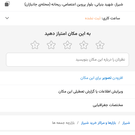
شیراز، شهید بنیانی، بلوار پروین اعتصامی، ریحانه (محله‌ی جانبازان)
ساعت کاری
:
ثبت نشده
دوشنبه (امروز)
ثبت نشده
ﺑﻪ اﯾﻦ ﻣﮑﺎن اﻣﺘﯿﺎز دﻫﯿﺪ
سه‌شنبه
ثبت نشده
چهارشنبه
ثبت نشده
پنجشنبه
ثبت نشده
افزودن
تصویر
برای این مکان
جمعه
۸:۳۰ تا ۲۰:۳۰
ویرایش اطلاعات یا گزارش تعطیلی این مکان
شنبه
ثبت نشده
یکشنبه
ثبت نشده
مختصات جغرافیایی
شیراز
/
بازارها و مراکز خرید شیراز
/
بازارچه جمعه ها
نمایش نقشه