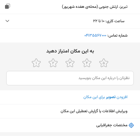
تبریز، ارتش جنوبی (محله‌ی هفده شهریور)
ساعت کاری
:
۱۰ تا ۲۲
دوشنبه (امروز)
۱۰ تا ۲۲
شماره تماس:
‎04135567000
سه‌شنبه
۱۰ تا ۲۲
ﺑﻪ اﯾﻦ ﻣﮑﺎن اﻣﺘﯿﺎز دﻫﯿﺪ
چهارشنبه
۱۰ تا ۲۲
پنجشنبه
۱۰ تا ۲۲
جمعه
تعطیل
افزودن
تصویر
برای این مکان
شنبه
۱۰ تا ۲۲
یکشنبه
۱۰ تا ۲۲
ویرایش اطلاعات یا گزارش تعطیلی این مکان
مختصات جغرافیایی
نمایش نقشه