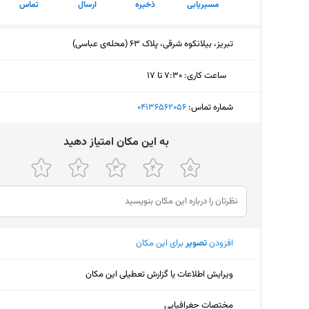
مسیریابی
ذخیره
ارسال
تماس
تبریز، بیلانکوه شرقی، پلاک 63 (محله‌ی عباسی)
ساعت کاری
:
۷:۳۰ تا ۱۷
پنجشنبه (امروز)
۷:۳۰ تا ۱۷
شماره تماس:
‎04136562056
جمعه
تعط
ﺑﻪ اﯾﻦ ﻣﮑﺎن اﻣﺘﯿﺎز دﻫﯿﺪ
شنبه
۷:۳۰ تا ۱۷
یکشنبه
۷:۳۰ تا ۱۷
دوشنبه
۷:۳۰ تا ۱۷
افزودن
تصویر
برای این مکان
سه‌شنبه
۷:۳۰ تا ۱۷
چهارشنبه
۷:۳۰ تا ۱۷
ویرایش اطلاعات یا گزارش تعطیلی این مکان
مختصات جغرافیایی