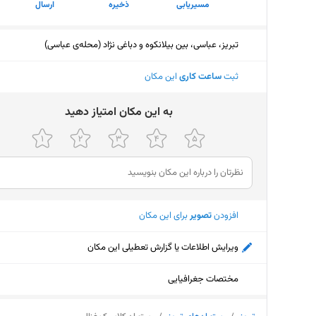
مسیریابی
ذخیره
ارسال
تبریز، عباسى، بین بیلانکوه و دباغی نژاد (محله‌ی عباسی)
ثبت
ساعت کاری
این مکان
ﺑﻪ اﯾﻦ ﻣﮑﺎن اﻣﺘﯿﺎز دﻫﯿﺪ
افزودن
تصویر
برای این مکان
ویرایش اطلاعات یا گزارش تعطیلی این مکان
مختصات جغرافیایی