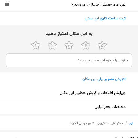
نور، امام خمینی، جانبازان، مروارید 6
ثبت
ساعت کاری
این مکان
ﺑﻪ اﯾﻦ ﻣﮑﺎن اﻣﺘﯿﺎز دﻫﯿﺪ
افزودن
تصویر
برای این مکان
ویرایش اطلاعات یا گزارش تعطیلی این مکان
مختصات جغرافیایی
نور
/
دکتر علی سالاریان مشاور درمان اعتیاد
نمایش نقشه