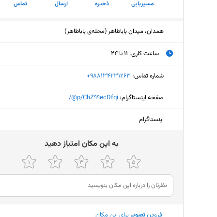
مسیریابی
ذخیره
ارسال
تماس
همدان، میدان باباطاهر (محله‌ی باباطاهر)
ساعت کاری
:
۱۱ تا ۲۴
یکشنبه (امروز)
۱۱ تا ۲۴
شماره تماس:
‎+988134231263
دوشنبه
۱۱ تا ۲۴
صفحه اینستاگرام:
‎@p/ChZ99ecDfqi/
سه‌شنبه
۱۱ تا ۲۴
اینستاگرام
چهارشنبه
۱۱ تا ۲۴
ﺑﻪ اﯾﻦ ﻣﮑﺎن اﻣﺘﯿﺎز دﻫﯿﺪ
پنجشنبه
۱۱ تا ۲۴
جمعه
۱۱ تا ۲۴
شنبه
۱۱ تا ۲۴
افزودن
تصویر
برای این مکان