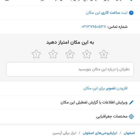
ثبت
ساعت کاری
این مکان
شماره تماس:
‎03137650538
ﺑﻪ اﯾﻦ ﻣﮑﺎن اﻣﺘﯿﺎز دﻫﯿﺪ
افزودن
تصویر
برای این مکان
ویرایش اطلاعات یا گزارش تعطیلی این مکان
مختصات جغرافیایی
نمایش نقشه
اصفهان
/
ابزارفروشی‌های اصفهان
/
ابزار برقی آرسین