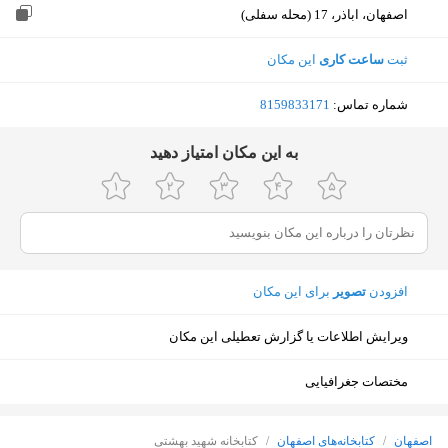
اصفهان، اباذر، 17 (محله سفلی)
ثبت
ساعت کاری
این مکان
شماره تماس:
‎8159833171
ﺑﻪ اﯾﻦ ﻣﮑﺎن اﻣﺘﯿﺎز دﻫﯿﺪ
افزودن
تصویر
برای این مکان
ویرایش اطلاعات یا گزارش تعطیلی این مکان
مختصات جغرافیایی
نمایش نقشه
اصفهان
/
کتابخانه‌های اصفهان
/
کتابخانه شهید بهشتی