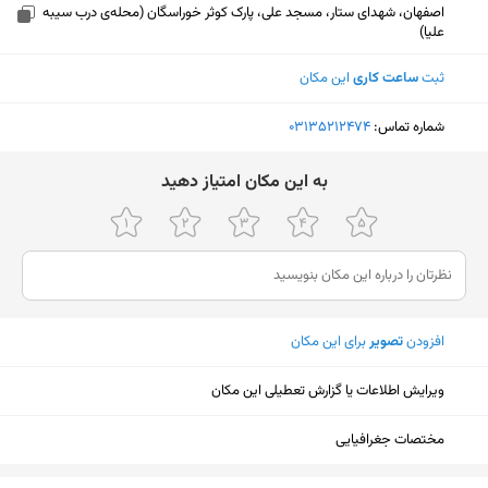
اصفهان، شهدای ستار، مسجد علی، پارک کوثر خوراسگان (محله‌ی درب سیبه
علیا)
ثبت
ساعت کاری
این مکان
شماره تماس:
‎03135212474
ﺑﻪ اﯾﻦ ﻣﮑﺎن اﻣﺘﯿﺎز دﻫﯿﺪ
افزودن
تصویر
برای این مکان
ویرایش اطلاعات یا گزارش تعطیلی این مکان
مختصات جغرافیایی
نمایش نقشه