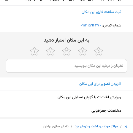
ثبت
ساعت کاری
این مکان
شماره تماس:
‎09131594270
ﺑﻪ اﯾﻦ ﻣﮑﺎن اﻣﺘﯿﺎز دﻫﯿﺪ
افزودن
تصویر
برای این مکان
ویرایش اطلاعات یا گزارش تعطیلی این مکان
مختصات جغرافیایی
نمایش نقشه
یزد
/
مراکز حوزه بهداشت و درمان یزد
/
دندان سازی برلیان