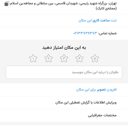
تهران، بزرگراه شهید رئیسی، شهیدان قاسمی، بین سلطانی و مجاهدین اسلام
(محله‌ی اتابک)
ثبت
ساعت کاری
این مکان
شماره تماس:
‎02133736373
ﺑﻪ اﯾﻦ ﻣﮑﺎن اﻣﺘﯿﺎز دﻫﯿﺪ
افزودن
تصویر
برای این مکان
ویرایش اطلاعات یا گزارش تعطیلی این مکان
مختصات جغرافیایی
نمایش نقشه