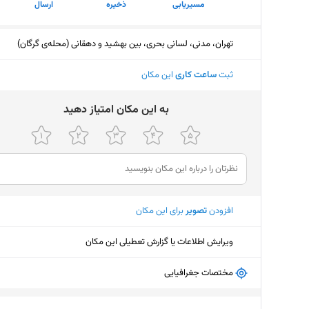
مسیریابی
ذخیره
ارسال
تهران، مدنی، لسانی بحری، بین بهشید و دهقانی (محله‌ی گرگان)
ثبت
ساعت کاری
این مکان
ﺑﻪ اﯾﻦ ﻣﮑﺎن اﻣﺘﯿﺎز دﻫﯿﺪ
افزودن
تصویر
برای این مکان
ویرایش اطلاعات یا گزارش تعطیلی این مکان
مختصات جغرافیایی