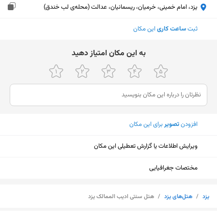
یزد، امام خمینی، خرمیان، ریسمانیان، عدالت (محله‌ی لب خندق)
ثبت
ساعت کاری
این مکان
ﺑﻪ اﯾﻦ ﻣﮑﺎن اﻣﺘﯿﺎز دﻫﯿﺪ
افزودن
تصویر
برای این مکان
ویرایش اطلاعات یا گزارش تعطیلی این مکان
مختصات جغرافیایی
یزد
/
هتل‌های یزد
/
هتل سنتی ادیب الممالک یزد
نمایش نقشه