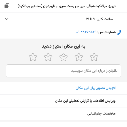
تبریز، بیلانکوه شرقی، بین بن بست سپهر و تاروردیان (محله‌ی بیلانکوه)
ساعت کاری
:
۹ تا ۲۱
دوشنبه (امروز)
۹ تا ۲۱
شماره تماس:
‎09148262529
سه‌شنبه
۹ تا ۲۱
ﺑﻪ اﯾﻦ ﻣﮑﺎن اﻣﺘﯿﺎز دﻫﯿﺪ
چهارشنبه
۹ تا ۲۱
پنجشنبه
۹ تا ۲۱
جمعه
تعطیل
افزودن
تصویر
برای این مکان
شنبه
۹ تا ۲۱
یکشنبه
۹ تا ۲۱
ویرایش اطلاعات یا گزارش تعطیلی این مکان
مختصات جغرافیایی
نمایش نقشه