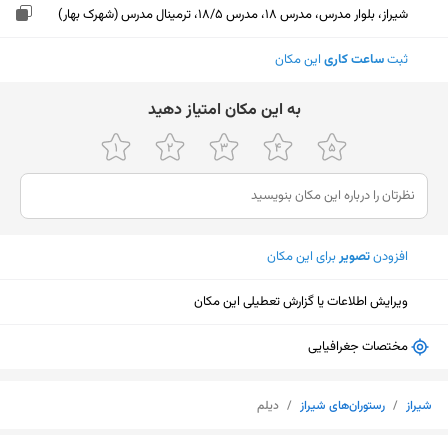
شیراز، بلوار مدرس، مدرس 18، مدرس 18/5، ترمینال مدرس (شهرک بهار)
ثبت
ساعت کاری
این مکان
ﺑﻪ اﯾﻦ ﻣﮑﺎن اﻣﺘﯿﺎز دﻫﯿﺪ
افزودن
تصویر
برای این مکان
ویرایش اطلاعات یا گزارش تعطیلی این مکان
مختصات جغرافیایی
شیراز
/
رستوران‌های شیراز
/
دیلم
نمایش نقشه