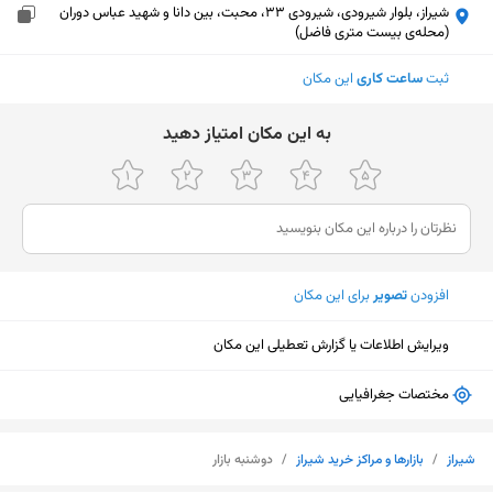
شیراز، بلوار شیرودی، شیرودی 33، محبت، بین دانا و شهید عباس دوران
(محله‌ی بیست متری فاضل)
ثبت
ساعت کاری
این مکان
ﺑﻪ اﯾﻦ ﻣﮑﺎن اﻣﺘﯿﺎز دﻫﯿﺪ
افزودن
تصویر
برای این مکان
ویرایش اطلاعات یا گزارش تعطیلی این مکان
مختصات جغرافیایی
نمایش نقشه
شیراز
/
بازارها و مراکز خرید شیراز
/
دوشنبه بازار