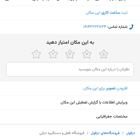
ثبت
ساعت کاری
این مکان
شماره تماس:
‎06142222834
ﺑﻪ اﯾﻦ ﻣﮑﺎن اﻣﺘﯿﺎز دﻫﯿﺪ
افزودن
تصویر
برای این مکان
ویرایش اطلاعات یا گزارش تعطیلی این مکان
مختصات جغرافیایی
نمایش نقشه
دزفول
/
فروشگاه‌های دزفول
/
فروشگاه قفل و دستگیره دیانی