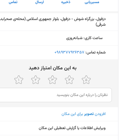
مسیریابی
ذخیره
ارسال
تماس
دزفول، بزرگراه شوش - دزفول، بلوار جمهوری اسلامی (محله‌ی صحرابدر
شرقی)
ساعت کاری
:
شبانه‌روزی
شماره تماس:
‎+989377926357
ﺑﻪ اﯾﻦ ﻣﮑﺎن اﻣﺘﯿﺎز دﻫﯿﺪ
افزودن
تصویر
برای این مکان
ویرایش اطلاعات یا گزارش تعطیلی این مکان