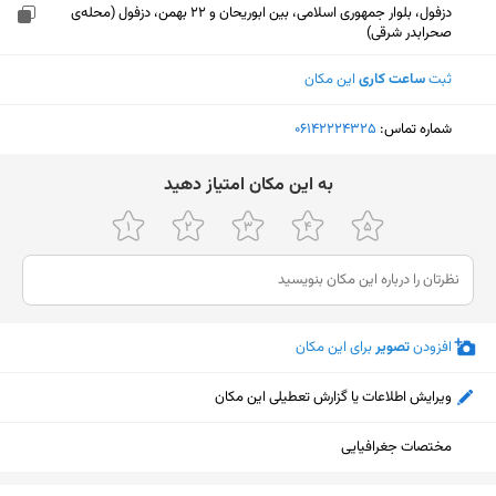
دزفول، بلوار جمهوری اسلامی، بین ابوریحان و 22 بهمن، دزفول (محله‌ی
صحرابدر شرقی)
ثبت
ساعت کاری
این مکان
شماره تماس:
‎06142224325
ﺑﻪ اﯾﻦ ﻣﮑﺎن اﻣﺘﯿﺎز دﻫﯿﺪ
افزودن
تصویر
برای این مکان
ویرایش اطلاعات یا گزارش تعطیلی این مکان
مختصات جغرافیایی
نمایش نقشه