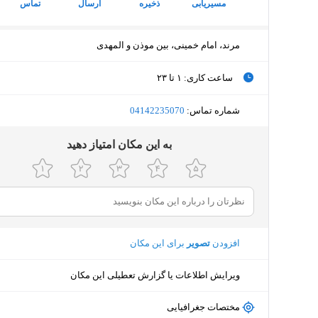
مسیریابی
ذخیره
ارسال
تماس
مرند، امام خمینی، بین موذن و المهدی
ساعت کاری
:
۱ تا ۲۳
یکشنبه (امروز)
۱ تا ۲۳
شماره تماس:
‎04142235070
دوشنبه
۱ تا ۲۳
ﺑﻪ اﯾﻦ ﻣﮑﺎن اﻣﺘﯿﺎز دﻫﯿﺪ
سه‌شنبه
۱ تا ۲۳
چهارشنبه
۱ تا ۲۳
پنجشنبه
۱ تا ۲۳
افزودن
تصویر
برای این مکان
جمعه
۱ تا ۲۳
ویرایش اطلاعات یا گزارش تعطیلی این مکان
شنبه
۱ تا ۲۳
مختصات جغرافیایی