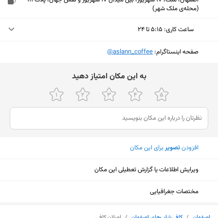
اصفهان، ملت، 17 شهریور، بین میدان 17 شهریور و نقش جهان، پلاک 111
(محله‌ی ملک شهر)
ساعت کاری
:
۵:۱۵ تا ۲۴
دوشنبه (امروز)
۵:۱۵ تا ۲۴
صفحه اینستاگرام:
‎@aslann_coffee
سه‌شنبه
۵:۱۵ تا ۲۴
ﺑﻪ اﯾﻦ ﻣﮑﺎن اﻣﺘﯿﺎز دﻫﯿﺪ
چهارشنبه
۵:۱۵ تا ۲۴
پنجشنبه
۵:۱۵ تا ۲۴
جمعه
۵:۱۵ تا ۲۴
افزودن
تصویر
برای این مکان
شنبه
۵:۱۵ تا ۲۴
یکشنبه
۵:۱۵ تا ۲۴
ویرایش اطلاعات یا گزارش تعطیلی این مکان
مختصات جغرافیایی
نمایش نقشه
اصفهان
/
کافی‌شاپ‌های اصفهان
/
اصلان کافی