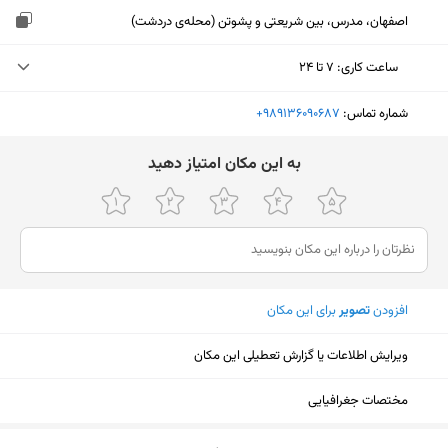
اصفهان، مدرس، بین شریعتی و پشوتن (محله‌ی دردشت)
ساعت کاری
:
۷ تا ۲۴
سه‌شنبه (امروز)
۷ تا ۲۴
شماره تماس:
‎+989136090687
چهارشنبه
۷ تا ۲۴
ﺑﻪ اﯾﻦ ﻣﮑﺎن اﻣﺘﯿﺎز دﻫﯿﺪ
پنجشنبه
۷ تا ۲۴
جمعه
۷ تا ۲۴
شنبه
۷ تا ۲۴
افزودن
تصویر
برای این مکان
یکشنبه
۷ تا ۲۴
دوشنبه
۷ تا ۲۴
ویرایش اطلاعات یا گزارش تعطیلی این مکان
مختصات جغرافیایی
نمایش نقشه