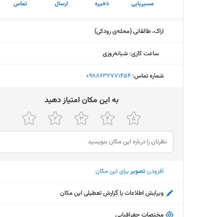
مسیریابی
ذخیره
ارسال
تماس
اراک، طالقانی (محله‌ی رودکی)
ساعت کاری
:
شبانه‌روزی
شماره تماس:
‎+988632771454
ﺑﻪ اﯾﻦ ﻣﮑﺎن اﻣﺘﯿﺎز دﻫﯿﺪ
افزودن
تصویر
برای این مکان
ویرایش اطلاعات یا گزارش تعطیلی این مکان
مختصات جغرافیایی