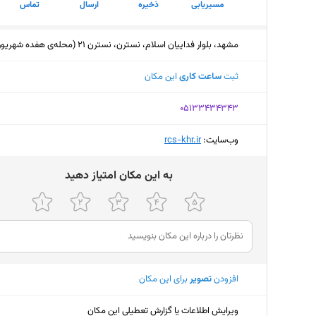
مسیریابی
ذخیره
ارسال
تماس
مشهد، بلوار فداییان اسلام، نسترن، نسترن 21 (محله‌ی هفده شهریور)
ثبت
ساعت کاری
این مکان
‎05133434343
وب‌سایت:
‎rcs-khr.ir
ﺑﻪ اﯾﻦ ﻣﮑﺎن اﻣﺘﯿﺎز دﻫﯿﺪ
افزودن
تصویر
برای این مکان
ویرایش اطلاعات یا گزارش تعطیلی این مکان