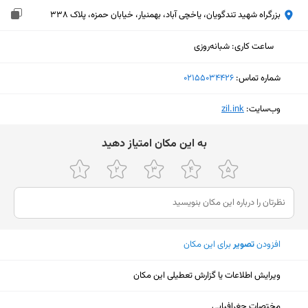
بزرگراه شهید تندگویان، یاخچی آباد، بهمنیار، خیابان حمزه، پلاک ۳۳۸
ساعت کاری
:
شبانه‌روزی
شماره تماس:
‎02155034426
وب‌سایت:
‎zil.ink
ﺑﻪ اﯾﻦ ﻣﮑﺎن اﻣﺘﯿﺎز دﻫﯿﺪ
افزودن
تصویر
برای این مکان
ویرایش اطلاعات یا گزارش تعطیلی این مکان
نمایش نقشه
مختصات جغرافیایی