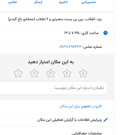
مسیریابی
ذخیره
ارسال
تماس
یزد، انقلاب، بین بن بست سعیدی و 6 انقلاب (محله‌ی باغ گندم)
ساعت کاری
:
۷:۴۵ تا ۱۴
چهارشنبه (امروز)
۷:۴۵ تا ۱۴
شماره تماس:
‎09137796434
پنجشنبه
۷:۴۵ تا ۱۴
ﺑﻪ اﯾﻦ ﻣﮑﺎن اﻣﺘﯿﺎز دﻫﯿﺪ
جمعه
ثبت نش
شنبه
۷:۴۵ تا ۱۴
یکشنبه
۷:۴۵ تا ۱۴
افزودن
تصویر
برای این مکان
دوشنبه
۷:۴۵ تا ۱۴
سه‌شنبه
۷:۴۵ تا ۱۴
ویرایش اطلاعات یا گزارش تعطیلی این مکان
مختصات جغرافیایی